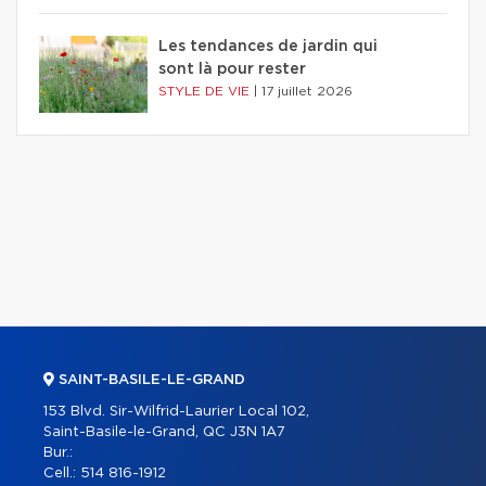
Les tendances de jardin qui
sont là pour rester
STYLE DE VIE
|
17 juillet 2026
SAINT-BASILE-LE-GRAND
153 Blvd. Sir-Wilfrid-Laurier Local 102,
Saint-Basile-le-Grand, QC J3N 1A7
Bur.:
Cell.:
514 816-1912